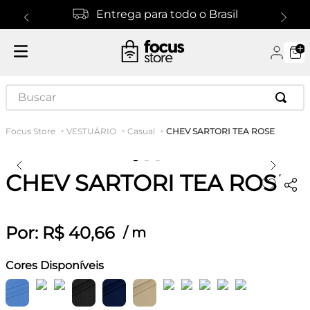
Entrega para todo o Brasil
Buscar
CHEV SARTORI TEA ROSE
VESTUÁRIO
Casual
CHEV SARTORI TEA ROSE
Por:
R$
40
,
66
/
m
Cores Disponíveis