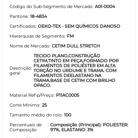
Código do Sub-Segmento de Mercado
A01-0004
Pantone
18-4834
Certificados
OEKO-TEX - SEM QUÍMICOS DANOSO
Hierarquias de Segmento
FM
Nome de Mercado
CETIM DULL STRETCH
TECIDO PLANO,CONSTRUÇÃO
CETIM,TINTO EM PEÇA,FORMADO POR
FILAMENTOS DE POLIÉSTER EM ALTA
Descrição
TORÇÃO NO URDUME E TRAMA. COM
geral
FILAMENTOS DEELASTANO NA
TRAMA.BASE DE CETIM COM BRILHO
OPACO.
Material Ref p/Preço
P11AC0005
Corte Mínimo
25
Tamanho médio do rolo
100
Percentuais de
Composição (Principal): POLIESTER:
Composição
97%, ELASTANO: 3%