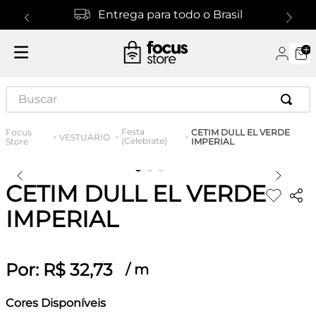
Entrega para todo o Brasil
Buscar
Festa
CETIM DULL EL VERDE
VESTUÁRIO
(Celebrate)
IMPERIAL
CETIM DULL EL VERDE
IMPERIAL
Por:
R$
32
,
73
/
m
Cores Disponíveis