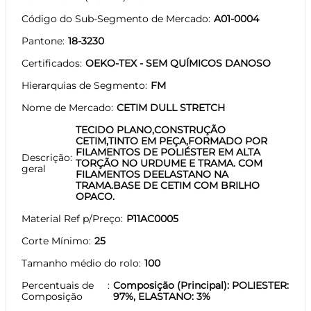
Código do Sub-Segmento de Mercado
A01-0004
Pantone
18-3230
Certificados
OEKO-TEX - SEM QUÍMICOS DANOSO
Hierarquias de Segmento
FM
Nome de Mercado
CETIM DULL STRETCH
TECIDO PLANO,CONSTRUÇÃO
CETIM,TINTO EM PEÇA,FORMADO POR
FILAMENTOS DE POLIÉSTER EM ALTA
Descrição
TORÇÃO NO URDUME E TRAMA. COM
geral
FILAMENTOS DEELASTANO NA
TRAMA.BASE DE CETIM COM BRILHO
OPACO.
Material Ref p/Preço
P11AC0005
Corte Mínimo
25
Tamanho médio do rolo
100
Percentuais de
Composição (Principal): POLIESTER:
Composição
97%, ELASTANO: 3%