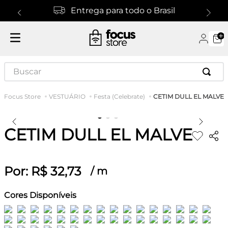
Entrega para todo o Brasil
Buscar
CETIM DULL EL MALVE
VESTUÁRIO
Festa (Celebrate)
CETIM DULL EL MALVE
Por:
R$
32
,
73
/
m
Cores Disponíveis