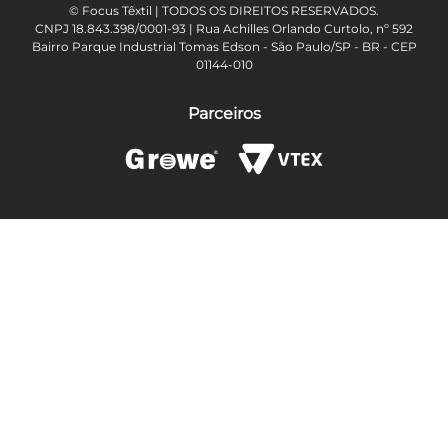
© Focus Têxtil | TODOS OS DIREITOS RESERVADOS.
CNPJ 18.843.398/0001-93 | Rua Achilles Orlando Curtolo, nº 592
Bairro Parque Industrial Tomas Edson - São Paulo/SP - BR - CEP
01144-010
Parceiros