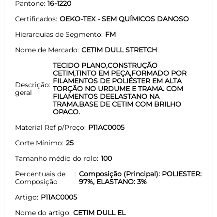
Pantone
16-1220
Certificados
OEKO-TEX - SEM QUÍMICOS DANOSO
Hierarquias de Segmento
FM
Nome de Mercado
CETIM DULL STRETCH
TECIDO PLANO,CONSTRUÇÃO
CETIM,TINTO EM PEÇA,FORMADO POR
FILAMENTOS DE POLIÉSTER EM ALTA
Descrição
TORÇÃO NO URDUME E TRAMA. COM
geral
FILAMENTOS DEELASTANO NA
TRAMA.BASE DE CETIM COM BRILHO
OPACO.
Material Ref p/Preço
P11AC0005
Corte Mínimo
25
Tamanho médio do rolo
100
Percentuais de
Composição (Principal): POLIESTER:
Composição
97%, ELASTANO: 3%
Artigo
P11AC0005
Nome do artigo
CETIM DULL EL