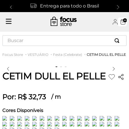
Entrega para todo o Brasil
Buscar
CETIM DULL EL PELLE
VESTUÁRIO
Festa (Celebrate)
CETIM DULL EL PELLE
Por:
R$
32
,
73
/
m
Cores Disponíveis