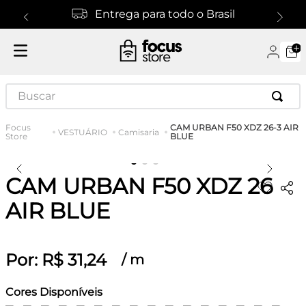
Entrega para todo o Brasil
Buscar
CAM URBAN F50 XDZ 26-3 AIR
VESTUÁRIO
Camisaria
BLUE
CAM URBAN F50 XDZ 26-3
AIR BLUE
Por:
R$
31
,
24
/
m
Cores Disponíveis