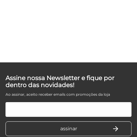
V
Assine nossa Newsletter e fique por
dentro das novidades!
Ao assinar, aceito receber emails com promoções da loja