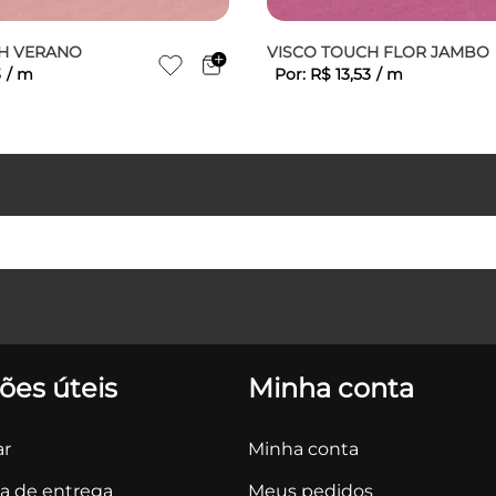
H VERANO
VISCO TOUCH FLOR JAMBO
3
/
m
Por:
R$
13
,
53
/
m
ões úteis
Minha conta
r
Minha conta
ca de entrega
Meus pedidos