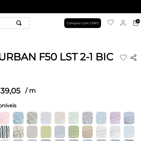
Comprar com CNPJ
RBAN F50 LST 2-1 BIC
39
,
05
/
m
oníveis