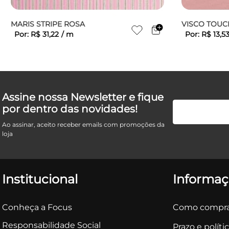
MARIS STRIPE ROSA
VISCO TOUC
Por:
R$
31
,
22
/
m
Por:
R$
13
,
5
Assine nossa Newsletter e fique
por dentro das novidades!
Ao assinar, aceito receber emails com promoções da
loja
Institucional
Informaç
Conheça a Focus
Como compra
Responsabilidade Social
Prazo e políti