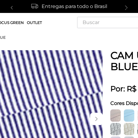
Entregas para todo o Brasil
Buscar
OCUS GREEN
OUTLET
LUE
CAM U
BLUE
Por:
R$
Cores Disp