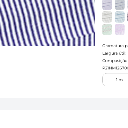
Gramatura p
Largura útil:
Composição (
P21NM12670
－