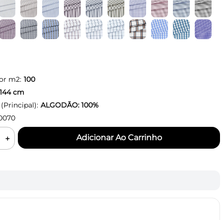
or m2:
100
144
cm
Principal):
ALGODÃO: 100%
0070
＋