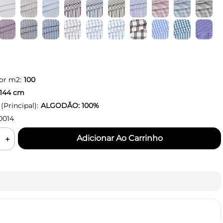
or m2:
100
144
cm
Principal):
ALGODÃO: 100%
0014
＋