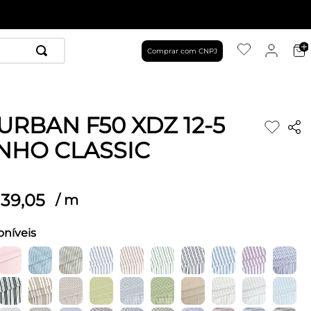
Comprar com CNPJ
URBAN F50 XDZ 12-5
NHO CLASSIC
39
,
05
/
m
oníveis