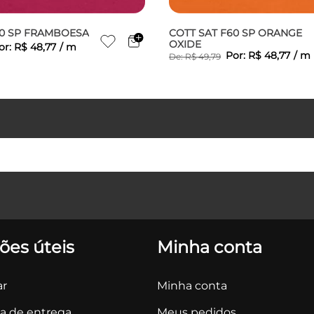
60 SP FRAMBOESA
COTT SAT F60 SP ORANGE
OXIDE
or:
R$
48
,
77
/
m
Por:
R$
48
,
77
/
m
De:
R$
49
,
79
ões úteis
Minha conta
r
Minha conta
ca de entrega
Meus pedidos