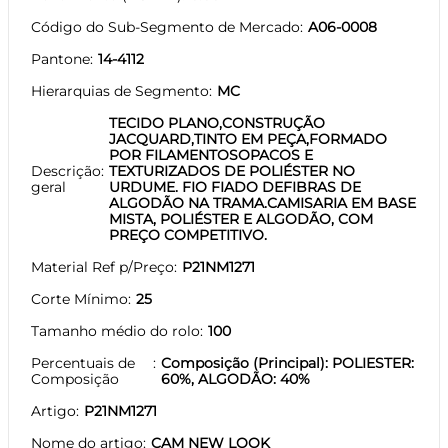
Código do Sub-Segmento de Mercado
A06-0008
Pantone
14-4112
Hierarquias de Segmento
MC
TECIDO PLANO,CONSTRUÇÃO
JACQUARD,TINTO EM PEÇA,FORMADO
POR FILAMENTOSOPACOS E
Descrição
TEXTURIZADOS DE POLIÉSTER NO
geral
URDUME. FIO FIADO DEFIBRAS DE
ALGODÃO NA TRAMA.CAMISARIA EM BASE
MISTA, POLIÉSTER E ALGODÃO, COM
PREÇO COMPETITIVO.
Material Ref p/Preço
P21NM1271
Corte Mínimo
25
Tamanho médio do rolo
100
Percentuais de
Composição (Principal): POLIESTER:
Composição
60%, ALGODÃO: 40%
Artigo
P21NM1271
Nome do artigo
CAM NEW LOOK