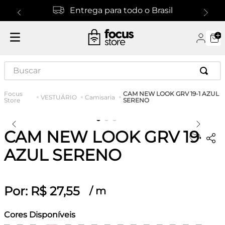
Entrega para todo o Brasil
Buscar
CAM NEW LOOK GRV 19-1 AZUL
VESTUÁRIO
Camisaria
SERENO
CAM NEW LOOK GRV 19-1
AZUL SERENO
Por:
R$
27
,
55
/
m
Cores Disponíveis