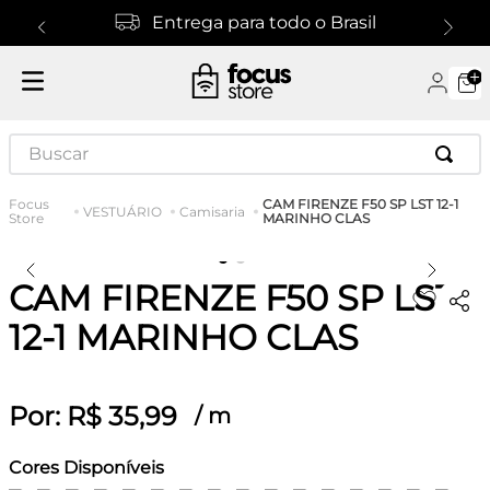
Entrega para todo o Brasil
Buscar
CAM FIRENZE F50 SP LST 12-1
VESTUÁRIO
Camisaria
MARINHO CLAS
CAM FIRENZE F50 SP LST
12-1 MARINHO CLAS
Por:
R$
35
,
99
/
m
Cores Disponíveis