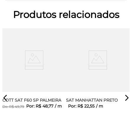
Produtos relacionados
COTT SAT F60 SP PALMEIRA
SAT MANHATTAN PRETO
Por:
R$
48
,
77
/
m
Por:
R$
22
,
55
/
m
De:
R$
49
,
79