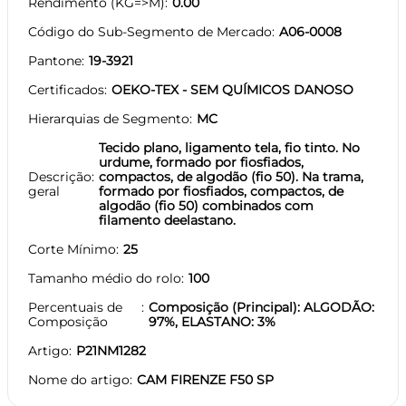
Rendimento (KG=>M)
0.00
Código do Sub-Segmento de Mercado
A06-0008
Pantone
19-3921
Certificados
OEKO-TEX - SEM QUÍMICOS DANOSO
Hierarquias de Segmento
MC
Tecido plano, ligamento tela, fio tinto. No
urdume, formado por fiosfiados,
Descrição
compactos, de algodão (fio 50). Na trama,
geral
formado por fiosfiados, compactos, de
algodão (fio 50) combinados com
filamento deelastano.
Corte Mínimo
25
Tamanho médio do rolo
100
Percentuais de
Composição (Principal): ALGODÃO:
Composição
97%, ELASTANO: 3%
Artigo
P21NM1282
Nome do artigo
CAM FIRENZE F50 SP