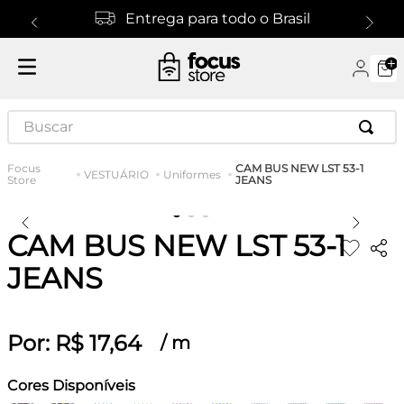
Entrega para todo o Brasil
Buscar
CAM BUS NEW LST 53-1
VESTUÁRIO
Uniformes
JEANS
CAM BUS NEW LST 53-1
JEANS
Por:
R$
17
,
64
/
m
Cores Disponíveis