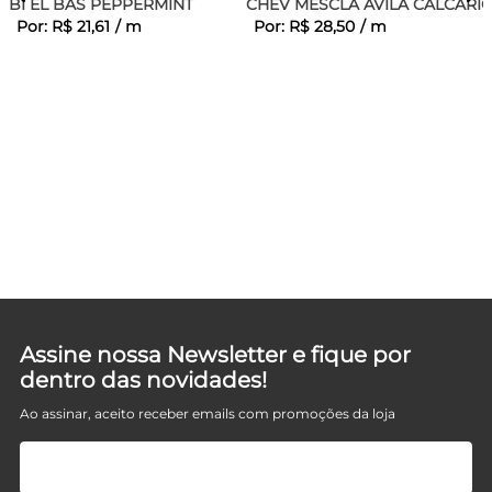
BI EL BAS PEPPERMINT
CHEV MESCLA AVILA CALCARI
Por:
R$
21
,
61
/
m
Por:
R$
28
,
50
/
m
Assine nossa Newsletter e fique por
dentro das novidades!
Ao assinar, aceito receber emails com promoções da loja