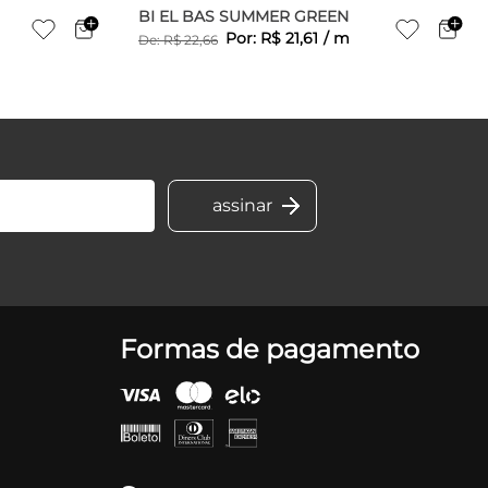
BI EL BAS SUMMER GREEN
Por:
R$
21
,
61
/
m
De:
R$
22
,
66
Formas de pagamento