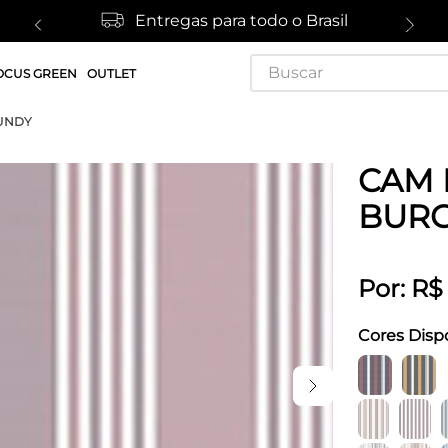
Entregas para todo o Brasil
Buscar
OCUS GREEN
OUTLET
GUNDY
CAM 
BUR
Por:
R$
Cores Disp