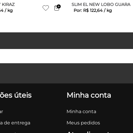
 KIRAZ
SLIM EL NEW LOBO GUARA
64
/
kg
Por:
R$
122
,
64
/
kg
ões úteis
Minha conta
r
Minha conta
ca de entrega
Meus pedidos