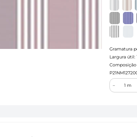
Gramatura p
Largura útil:
Composição (
P21NM12720
－