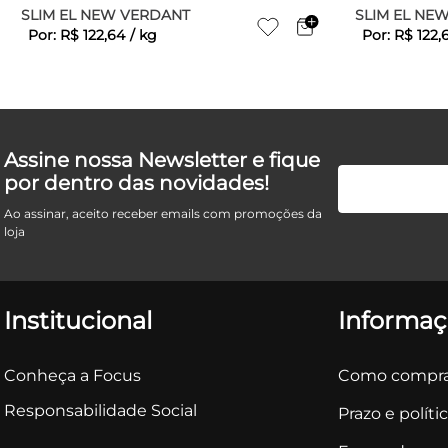
SLIM EL NEW VERDANT
SLIM EL NEW
Por:
R$
122
,
64
/
kg
Por:
R$
122
,
Assine nossa Newsletter e fique
por dentro das novidades!
Ao assinar, aceito receber emails com promoções da
loja
Institucional
Informaç
Conheça a Focus
Como compra
Responsabilidade Social
Prazo e políti