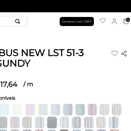
Comprar com CNPJ
BUS NEW LST 51-3
GUNDY
17
,
64
/
m
oníveis