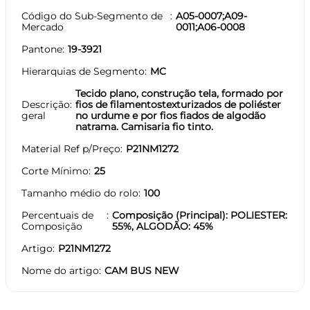
Código do Sub-Segmento de
A05-0007;A09-
Mercado
0011;A06-0008
Pantone
19-3921
Hierarquias de Segmento
MC
Tecido plano, construção tela, formado por
Descrição
fios de filamentostexturizados de poliéster
geral
no urdume e por fios fiados de algodão
natrama. Camisaria fio tinto.
Material Ref p/Preço
P21NM1272
Corte Mínimo
25
Tamanho médio do rolo
100
Percentuais de
Composição (Principal): POLIESTER:
Composição
55%, ALGODÃO: 45%
Artigo
P21NM1272
Nome do artigo
CAM BUS NEW