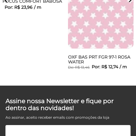
FOCUS COMFORT BABOSA
Por:
R$
23
,
96
/
m
OXF BAS PRT FGR 97-1 ROSA
WATER
Por:
R$
12
,
74
/
m
De:
R$
13
,
46
Assine nossa Newsletter e fique por
dentro das novidades!
Ao assinar, aceito receber emails com promoções da loja