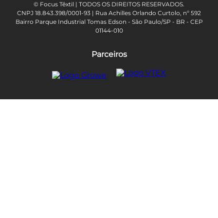
© Focus Têxtil | TODOS OS DIREITOS RESERVADOS.
CNPJ 18.843.398/0001-93 | Rua Achilles Orlando Curtolo, nº 592
Bairro Parque Industrial Tomas Edson - São Paulo/SP - BR - CEP
01144-010
Parceiros