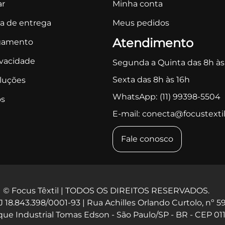
r
Minha conta
ca de entrega
Meus pedidos
Atendimento
gamento
ivacidade
Segunda a Quinta das 8h às
Sexta das 8h às 16h
oluções
WhatsApp:
(11) 99398-5504
s
E-mail:
conecta@focustextil
Fale conosco
© Focus Têxtil | TODOS OS DIREITOS RESERVADOS.
 18.843.398/0001-93 | Rua Achilles Orlando Curtolo, nº 5
que Industrial Tomas Edson - São Paulo/SP - BR - CEP 01