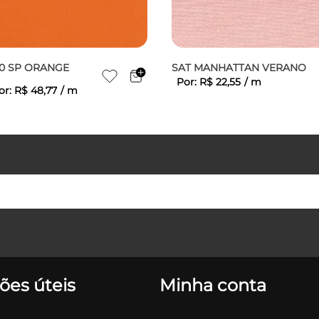
60 SP ORANGE
SAT MANHATTAN VERANO
Por:
R$
22
,
55
/
m
or:
R$
48
,
77
/
m
ões úteis
Minha conta