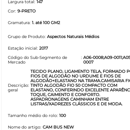
Largura total
147
Cor
9-PRETO
Gramatura
1. até 100 GM2
Grupo de Produto
Aspectos Naturais Médios
Estação inicial
2017
Código do Sub-Segmento de
A06-0008;A09-0011;A05
Mercado
0007
TECIDO PLANO, LIGAMENTO TELA, FORMADO 
FIOS DE ALGODÃO NO URDUME E FIOS DE
ALGODÃO+ELASTANO NA TRAMA.CAMISARIA FI
Descrição
TINTO ALGODÃO FIO 50 COMPACTO COM
geral
ELASTANO, CONFERINDO EXCELENTE APARÊNCI
TOQUE, CAIMENTO E CONFORTO.
ASPADRONAGENS CAMINHAM ENTRE
LISTRAS/XADREZES CLÁSSICOS E DE MODA.
Tamanho médio do rolo
100
Nome do artigo
CAM BUS NEW