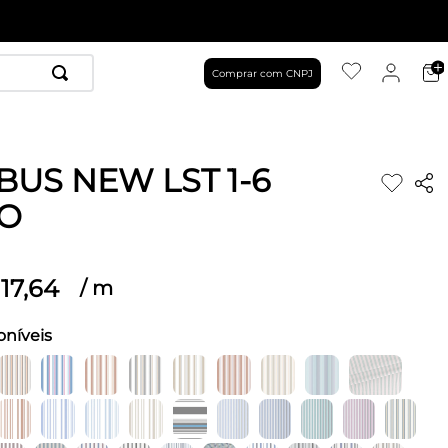
Comprar com CNPJ
BUS NEW LST 1-6
O
17
,
64
/
m
oníveis