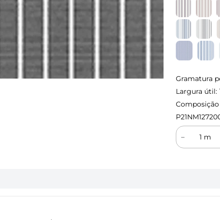
Gramatura p
Largura útil:
Composição (
P21NM12720
－