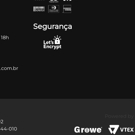
Segurança
 18h
.com.br
Powered by
92
144-010