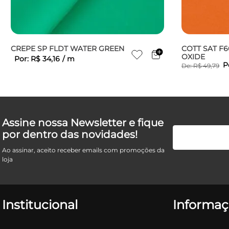
CREPE SP FLDT WATER GREEN
COTT SAT F
OXIDE
Por:
R$
34
,
16
/
m
P
De:
R$
49
,
79
Assine nossa Newsletter e fique
por dentro das novidades!
Ao assinar, aceito receber emails com promoções da
loja
Institucional
Informaç