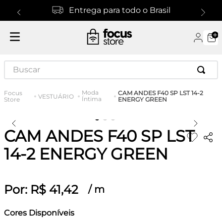
Entrega para todo o Brasil
Buscar
Moda
CAM ANDES F40 SP LST 14-2
VESTUÁRIO
Íntima
ENERGY GREEN
CAM ANDES F40 SP LST
14-2 ENERGY GREEN
Por:
R$
41
,
42
/
m
Cores Disponíveis