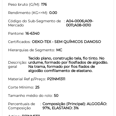
Peso bruto (G/M)
176
Rendimento (KG=>M)
0.00
Código do Sub-Segmento de
A04-0006;A09-
Mercado
0011;A08-0010
Pantone
16-6340
Certificados
OEKO-TEX - SEM QUÍMICOS DANOSO
Hierarquias de Segmento
MC
Tecido plano, construção tela, fio tinto. No
Descrição
urdume, formado por fiosfiados de algodão.
geral
Na trama, formado por fios fiados de
algodão comfilamento de elastano.
Material Ref p/Preço
P21NM1311
Corte Mínimo
25
Tamanho médio do rolo
50
Percentuais de
Composição (Principal): ALGODÃO:
Composição
97%, ELASTANO: 3%