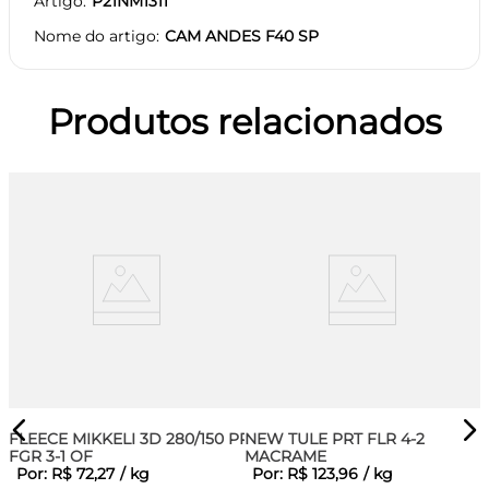
Artigo
P21NM1311
Nome do artigo
CAM ANDES F40 SP
Produtos relacionados
FLEECE MIKKELI 3D 280/150 PRT
NEW TULE PRT FLR 4-2
FGR 3-1 OF
MACRAME
Por:
R$
72
,
27
/
kg
Por:
R$
123
,
96
/
kg