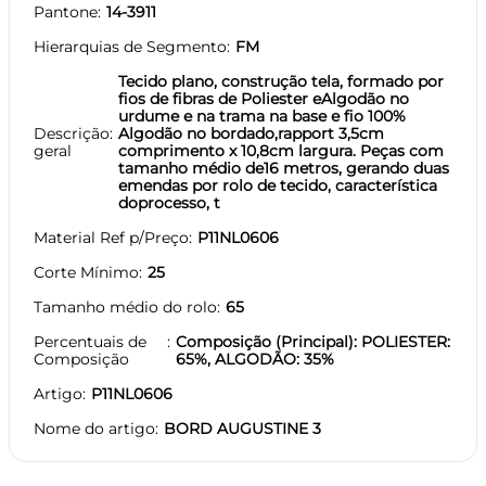
Pantone
14-3911
Hierarquias de Segmento
FM
Tecido plano, construção tela, formado por
fios de fibras de Poliester eAlgodão no
urdume e na trama na base e fio 100%
Descrição
Algodão no bordado,rapport 3,5cm
geral
comprimento x 10,8cm largura. Peças com
tamanho médio de16 metros, gerando duas
emendas por rolo de tecido, característica
doprocesso, t
Material Ref p/Preço
P11NL0606
Corte Mínimo
25
Tamanho médio do rolo
65
Percentuais de
Composição (Principal): POLIESTER:
Composição
65%, ALGODÃO: 35%
Artigo
P11NL0606
Nome do artigo
BORD AUGUSTINE 3