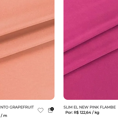
TINTO GRAPEFRUIT
SLIM EL NEW PINK FLAMBE
Por:
R$
122
,
64
/
kg
/
m