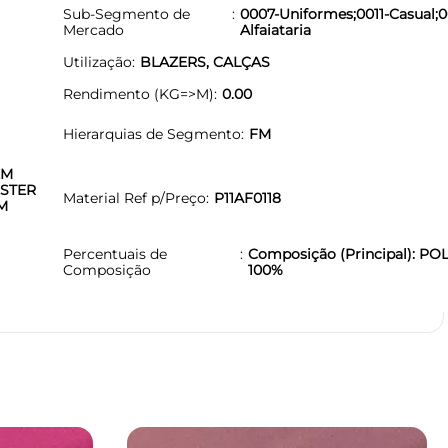
Sub-Segmento de
0007-Uniformes;0011-Casual;
Mercado
Alfaiataria
Utilização
BLAZERS, CALÇAS
Rendimento (KG=>M)
0.00
Hierarquias de Segmento
FM
EM
STER
Material Ref p/Preço
P11AF0118
M
Percentuais de
Composição (Principal): PO
Composição
100%