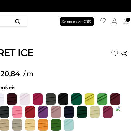
Comprar com CNPJ
RET ICE
20
,
84
/
m
oníveis