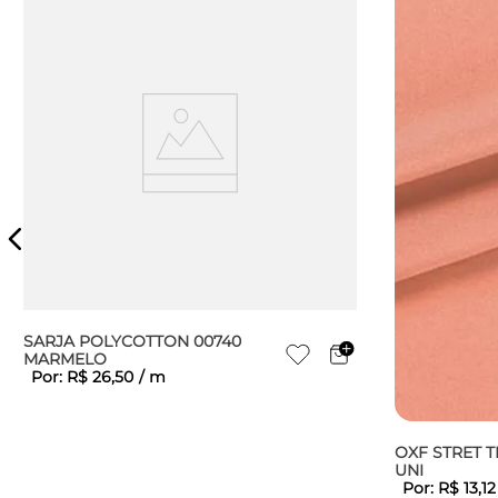
SARJA POLYCOTTON 00740
MARMELO
Por:
R$
26
,
50
/
m
OXF STRET 
UNI
Por:
R$
13
,
12