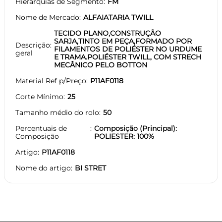
Hierarquias de Segmento
FM
Nome de Mercado
ALFAIATARIA TWILL
TECIDO PLANO,CONSTRUÇÃO
SARJA,TINTO EM PEÇA,FORMADO POR
Descrição
FILAMENTOS DE POLIÉSTER NO URDUME
geral
E TRAMA.POLIÉSTER TWILL, COM STRECH
MECÂNICO PELO BOTTON
Material Ref p/Preço
P11AF0118
Corte Mínimo
25
Tamanho médio do rolo
50
Percentuais de
Composição (Principal):
Composição
POLIESTER: 100%
Artigo
P11AF0118
Nome do artigo
BI STRET