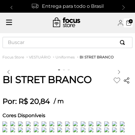
Entrega para todo o Brasil
Buscar
BI STRET BRANCO
VESTUÁRIO
Uniformes
BI STRET BRANCO
Por:
R$
20
,
84
/
m
Cores Disponíveis