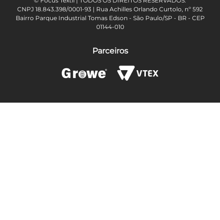
© Focus Têxtil | TODOS OS DIREITOS RESERVADOS.
CNPJ 18.843.398/0001-93 | Rua Achilles Orlando Curtolo, nº 592
Bairro Parque Industrial Tomas Edson - São Paulo/SP - BR - CEP
01144-010
Parceiros