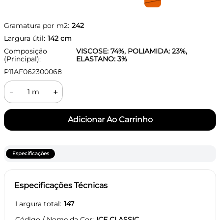
Gramatura por m2:
242
Largura útil:
142
cm
Composição
VISCOSE: 74%, POLIAMIDA: 23%,
(Principal):
ELASTANO: 3%
P11AF062300068
－
＋
Especificações
Especificações Técnicas
Largura total
147
Código / Nome da Cor
ICE CLASSIC