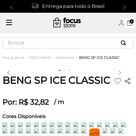
Entrega para todo o Brasil
Buscar
BENG SP ICE CLASSIC
VESTUÁRIO
Alfaiataria
BENG SP ICE CLASSIC
Por:
R$
32
,
82
/
m
Cores Disponíveis