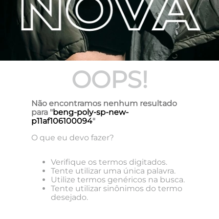
OOPS!
Não encontramos nenhum resultado
para "
beng-poly-sp-new-
p11af106100094
"
O que eu devo fazer?
Verifique os termos digitados.
Tente utilizar uma única palavra.
Utilize termos genéricos na busca.
Tente utilizar sinônimos do termo
desejado.