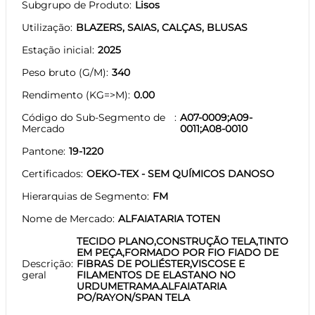
Subgrupo de Produto
Lisos
Utilização
BLAZERS, SAIAS, CALÇAS, BLUSAS
Estação inicial
2025
Peso bruto (G/M)
340
Rendimento (KG=>M)
0.00
Código do Sub-Segmento de
A07-0009;A09-
Mercado
0011;A08-0010
Pantone
19-1220
Certificados
OEKO-TEX - SEM QUÍMICOS DANOSO
Hierarquias de Segmento
FM
Nome de Mercado
ALFAIATARIA TOTEN
TECIDO PLANO,CONSTRUÇÃO TELA,TINTO
EM PEÇA,FORMADO POR FIO FIADO DE
Descrição
FIBRAS DE POLIÉSTER,VISCOSE E
geral
FILAMENTOS DE ELASTANO NO
URDUMETRAMA.ALFAIATARIA
PO/RAYON/SPAN TELA