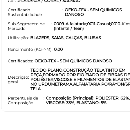
Cor
2-LARANJA / CORAL / SALMÃO
Certificado
OEKO-TEX - SEM QUÍMICOS
Sustentabilidade
DANOSO
Sub-Segmento de
0009-Alfaiataria;0011-Casual;0010-Kid
Mercado
(Infantil / Teen)
Utilização
BLAZERS, SAIAS, CALÇAS, BLUSAS
Rendimento (KG=>M)
0.00
Certificados
OEKO-TEX - SEM QUÍMICOS DANOSO
TECIDO PLANO,CONSTRUÇÃO TELA,TINTO EM
PEÇA,FORMADO POR FIO FIADO DE FIBRAS DE
Descrição
POLIÉSTER,VISCOSE E FILAMENTOS DE ELASTA
geral
NO URDUMETRAMA.ALFAIATARIA PO/RAYON/S
TELA
Percentuais de
Composição (Principal): POLIESTER: 62%,
Composição
VISCOSE: 33%, ELASTANO: 5%