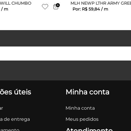
TWILL CHUMBO
MLH NEWP LTHR ARMY GRE
/
m
Por:
R$
59
,
84
/
m
ões úteis
Minha conta
r
Minha conta
ca de entrega
Meus pedidos
Atendimento
gamento