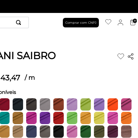
Comprar com CNPJ
NI SAIBRO
43
,
47
/
m
oníveis