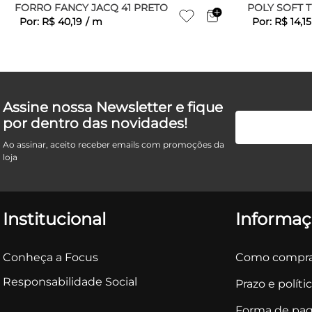
FORRO FANCY JACQ 41 PRETO
POLY SOFT 
Por:
R$
40
,
19
/
m
Por:
R$
14
,
15
Assine nossa Newsletter e fique
por dentro das novidades!
Ao assinar, aceito receber emails com promoções da
loja
Institucional
Informaç
Conheça a Focus
Como compra
Responsabilidade Social
Prazo e políti
Forma de pa