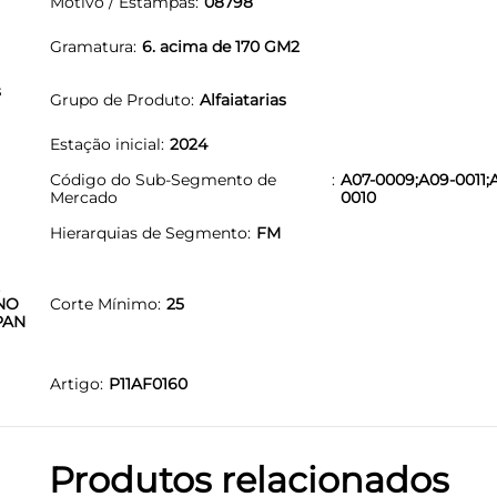
Motivo / Estampas
08798
Gramatura
6. acima de 170 GM2
s
Grupo de Produto
Alfaiatarias
Estação inicial
2024
Código do Sub-Segmento de
A07-0009;A09-0011;
Mercado
0010
Hierarquias de Segmento
FM
NO
Corte Mínimo
25
PAN
Artigo
P11AF0160
Produtos relacionados