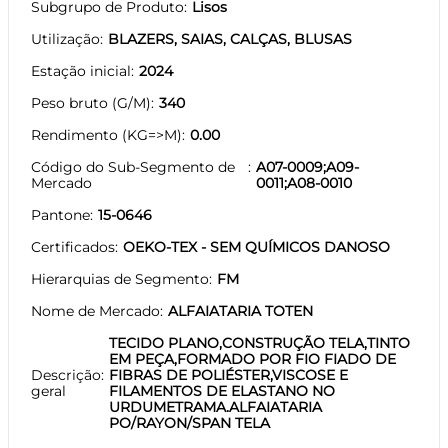
Subgrupo de Produto
Lisos
Utilização
BLAZERS, SAIAS, CALÇAS, BLUSAS
Estação inicial
2024
Peso bruto (G/M)
340
Rendimento (KG=>M)
0.00
Código do Sub-Segmento de
A07-0009;A09-
Mercado
0011;A08-0010
Pantone
15-0646
Certificados
OEKO-TEX - SEM QUÍMICOS DANOSO
Hierarquias de Segmento
FM
Nome de Mercado
ALFAIATARIA TOTEN
TECIDO PLANO,CONSTRUÇÃO TELA,TINTO
EM PEÇA,FORMADO POR FIO FIADO DE
Descrição
FIBRAS DE POLIÉSTER,VISCOSE E
geral
FILAMENTOS DE ELASTANO NO
URDUMETRAMA.ALFAIATARIA
PO/RAYON/SPAN TELA