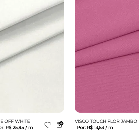
CE OFF WHITE
VISCO TOUCH FLOR JAMBO
or:
R$
25
,
95
/
m
Por:
R$
13
,
53
/
m