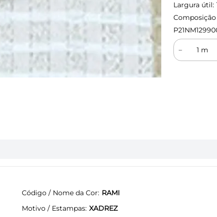
Largura útil:
Composição (
P21NM12990
－
Código / Nome da Cor
RAMI
Motivo / Estampas
XADREZ