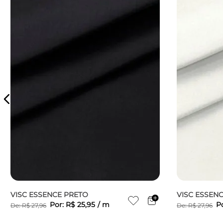
VISC ESSENCE PRETO
VISC ESSEN
Por:
R$
25
,
95
/
m
P
De:
R$
27
,
96
De:
R$
27
,
96