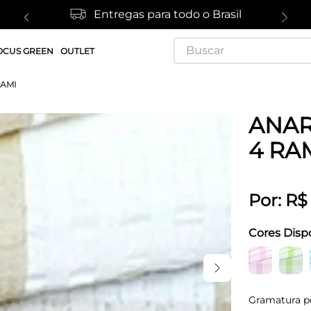
Entregas para todo o Brasil
Buscar
OCUS GREEN
OUTLET
RAMI
ANAR
4 RA
Por:
R$
Cores Disp
Gramatura p