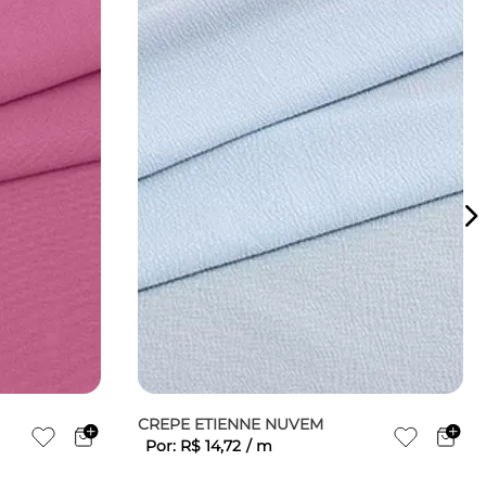
CREPE ETIENNE NUVEM
Por:
R$
14
,
72
/
m