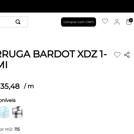
Comprar com CNPJ
RUGA BARDOT XDZ 1-
MI
35
,
48
/
m
oníveis
or m2:
115