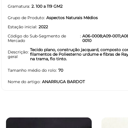
Gramatura
2. 100 a 119 GM2
Grupo de Produto
Aspectos Naturais Médios
Estação inicial
2022
Código do Sub-Segmento de
A06-0008;A09-0011;A0
Mercado
0010
Tecido plano, construção jacquard, composto c
Descrição
filamentos de Poliesterno urdume e fibras de Ra
geral
na trama, fio tinto.
Tamanho médio do rolo
70
Nome do artigo
ANARRUGA BARDOT