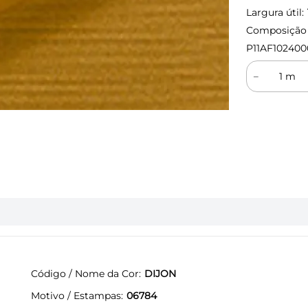
Largura útil:
Composição (
P11AF102400
－
Código / Nome da Cor
DIJON
Motivo / Estampas
06784