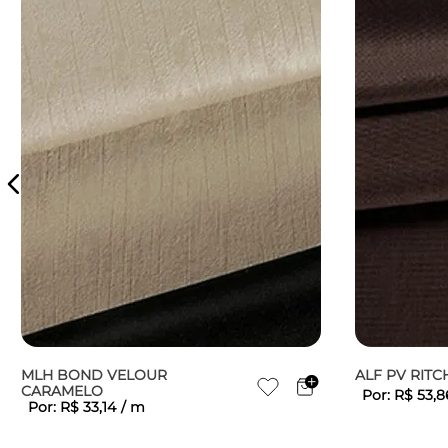
MLH BOND VELOUR
ALF PV RIT
CARAMELO
Por:
R$
53
,
8
Por:
R$
33
,
14
/
m