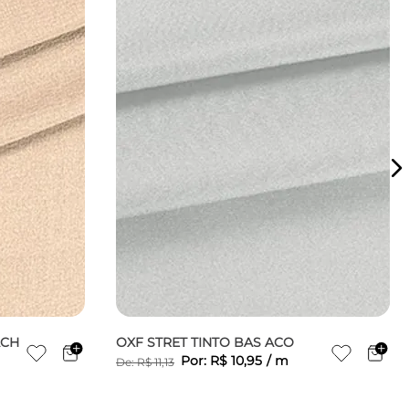
ACH
OXF STRET TINTO BAS ACO
Por:
R$
10
,
95
/
m
De:
R$
11
,
13