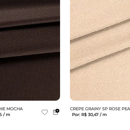
CHIE MOCHA
CREPE GRAINY SP ROSE PE
6
/
m
Por:
R$
30
,
47
/
m