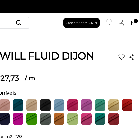
Comprar com CNPJ
TWILL FLUID DIJON
27
,
73
/
m
oníveis
or m2:
170