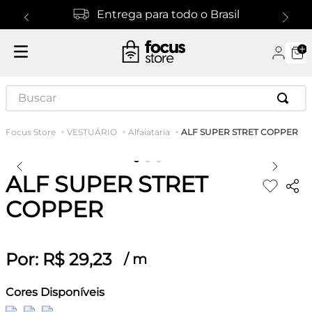
Entrega para todo o Brasil
Buscar
ALF SUPER STRET COPPER
VESTUÁRIO
Alfaiataria
ALF SUPER STRET
COPPER
Por:
R$
29
,
23
/
m
Cores Disponíveis