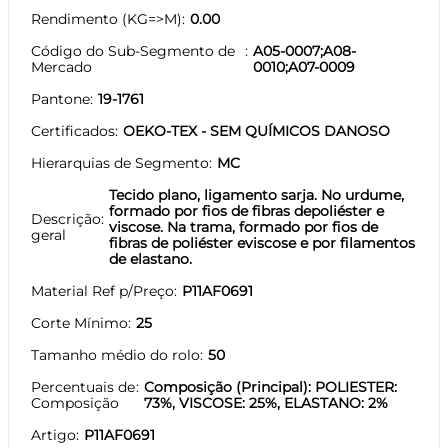
Rendimento (KG=>M)
0.00
Código do Sub-Segmento de
A05-0007;A08-
Mercado
0010;A07-0009
Pantone
19-1761
Certificados
OEKO-TEX - SEM QUÍMICOS DANOSO
Hierarquias de Segmento
MC
Tecido plano, ligamento sarja. No urdume,
formado por fios de fibras depoliéster e
Descrição
viscose. Na trama, formado por fios de
geral
fibras de poliéster eviscose e por filamentos
de elastano.
Material Ref p/Preço
P11AF0691
Corte Mínimo
25
Tamanho médio do rolo
50
Percentuais de
Composição (Principal): POLIESTER:
Composição
73%, VISCOSE: 25%, ELASTANO: 2%
Artigo
P11AF0691