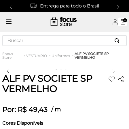
Entrega para todo o Brasil
Buscar
ALF PV SOCIETE SP
VESTUÁRIO
Uniformes
VERMELHO
ALF PV SOCIETE SP
VERMELHO
Por:
R$
49
,
43
/
m
Cores Disponíveis