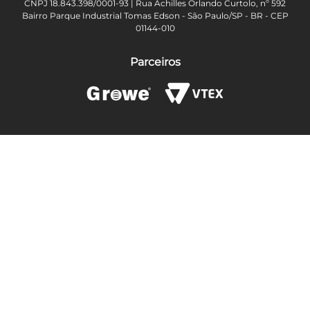
CNPJ 18.843.398/0001-93 | Rua Achilles Orlando Curtolo, nº 592
Bairro Parque Industrial Tomas Edson - São Paulo/SP - BR - CEP
01144-010
Parceiros