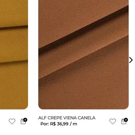
ALF CREPE VIENA CANELA
Por:
R$
36
,
99
/
m