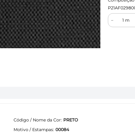
Composição (
P21AF02980
－
Código / Nome da Cor
PRETO
Motivo / Estampas
00084