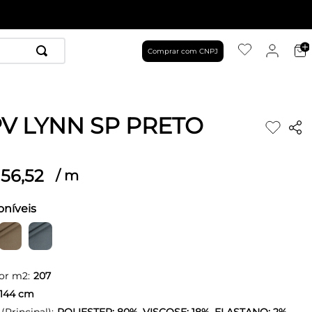
Comprar com CNPJ
PV LYNN SP PRETO
56
,
52
/
m
oníveis
or m2:
207
144
cm