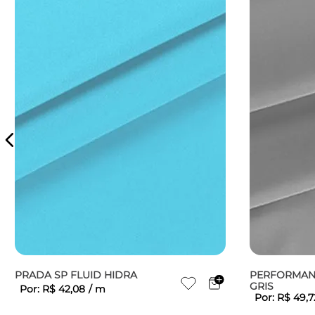
PRADA SP FLUID HIDRA
PERFORMANC
GRIS
Por:
R$
42
,
08
/
m
Por:
R$
49
,
7