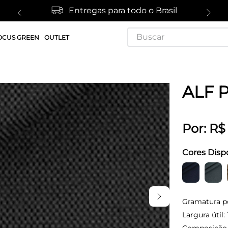
Entregas para todo o Brasil
Buscar
OCUS GREEN
OUTLET
ALF 
Por:
R$
Cores Disp
Gramatura p
Largura útil: