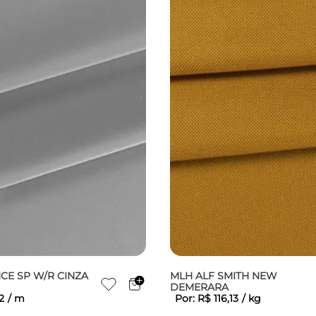
E SP W/R CINZA
MLH ALF SMITH NEW
DEMERARA
2
/
m
Por:
R$
116
,
13
/
kg