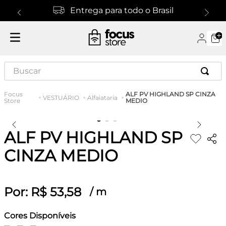
Entrega para todo o Brasil
Buscar
ALF PV HIGHLAND SP CINZA
VESTUÁRIO
Alfaiataria
MEDIO
ALF PV HIGHLAND SP
CINZA MEDIO
Por:
R$
53
,
58
/
m
Cores Disponíveis