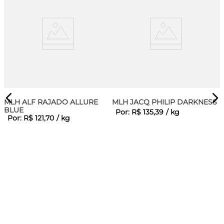
MLH ALF RAJADO ALLURE
MLH JACQ PHILIP DARKNESS
BLUE
Por:
R$
135
,
39
/
kg
Por:
R$
121
,
70
/
kg