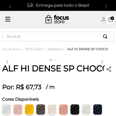
Entrega para todo o Brasil
Buscar
ALF HI DENSE SP CHOCO
VESTUÁRIO
Alfaiataria
ALF HI DENSE SP CHOCO
Por:
R$
67
,
73
/
m
Cores Disponíveis