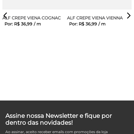
ALF CREPE VIENA COGNAC
ALF CREPE VIENA VIENNA
Por:
R$
36
,
99
/
m
Por:
R$
36
,
99
/
m
D
Assine nossa Newsletter e fique por
dentro das novidades!
Ao assinar, aceito receber emails com promoções da loja