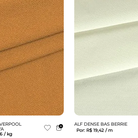
IVERPOOL
ALF DENSE BAS BERRIE
YA
Por:
R$
19
,
42
/
m
6
/
kg