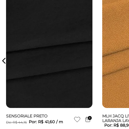
SENSORIALE PRETO
MLH JACQ L
LARANJA LA
Por:
R$
41
,
60
/
m
De:
R$
44
,
16
Por:
R$
88
,
9