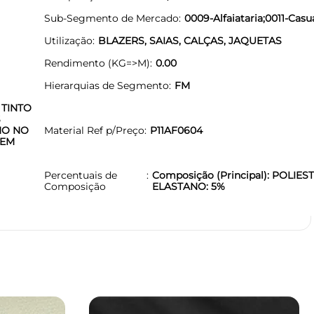
Sub-Segmento de Mercado
0009-Alfaiataria;0011-Casu
Utilização
BLAZERS, SAIAS, CALÇAS, JAQUETAS
Rendimento (KG=>M)
0.00
Hierarquias de Segmento
FM
 TINTO
S
NO NO
Material Ref p/Preço
P11AF0604
 EM
Percentuais de
Composição (Principal): POLIEST
Composição
ELASTANO: 5%