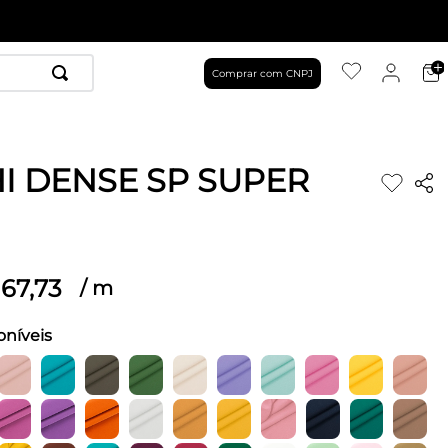
Comprar com CNPJ
HI DENSE SP SUPER
67
,
73
/
m
oníveis