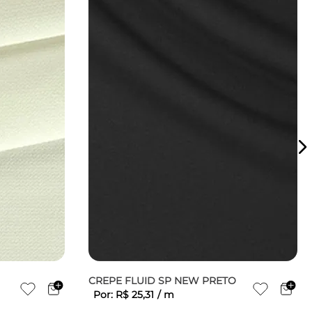
CREPE FLUID SP NEW PRETO
Por:
R$
25
,
31
/
m