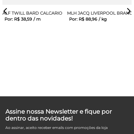
ALF TWILL BARD CALCARIO
MLH JACQ LIVERPOOL BRANC
Por:
R$
38
,
59
/
m
Por:
R$
88
,
96
/
kg
NG
Assine nossa Newsletter e fique por
dentro das novidades!
Ao assinar, aceito receber emails com promoções da loja