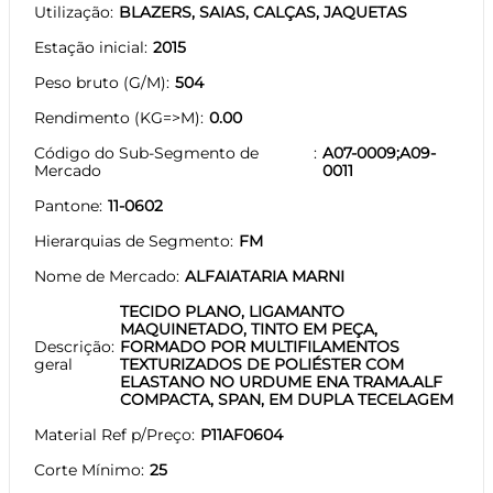
Utilização
BLAZERS, SAIAS, CALÇAS, JAQUETAS
Estação inicial
2015
Peso bruto (G/M)
504
Rendimento (KG=>M)
0.00
Código do Sub-Segmento de
A07-0009;A09-
Mercado
0011
Pantone
11-0602
Hierarquias de Segmento
FM
Nome de Mercado
ALFAIATARIA MARNI
TECIDO PLANO, LIGAMANTO
MAQUINETADO, TINTO EM PEÇA,
Descrição
FORMADO POR MULTIFILAMENTOS
geral
TEXTURIZADOS DE POLIÉSTER COM
ELASTANO NO URDUME ENA TRAMA.ALF
COMPACTA, SPAN, EM DUPLA TECELAGEM
Material Ref p/Preço
P11AF0604
Corte Mínimo
25