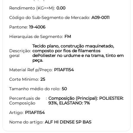
Rendimento (KG=>M)
0.00
Código do Sub-Segmento de Mercado
A09-0011
Pantone
19-4006
Hierarquias de Segmento
FM
Tecido plano, construção maquinetado,
Descrição
composto por fios de filamentos
geral
dePoliester no urdume e na trama, tinto em
peça.
Material Ref p/Preço
P11AF1154
Corte Mínimo
25
Tamanho médio do rolo
50
Percentuais de
Composição (Principal): POLIESTER:
Composição
93%, ELASTANO: 7%
Artigo
P11AF1154
Nome do artigo
ALF HI DENSE SP BAS