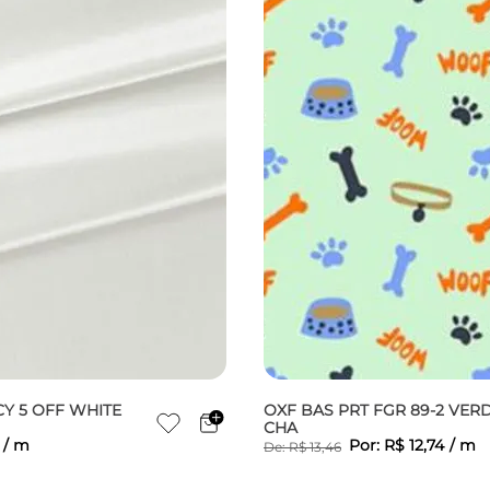
Y 5 OFF WHITE
OXF BAS PRT FGR 89-2 VER
CHA
/
m
Por:
R$
12
,
74
/
m
De:
R$
13
,
46