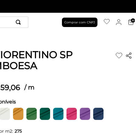
Comprar com CNPJ
FIORENTINO SP
MBOESA
59
,
06
/
m
oníveis
or m2:
275