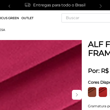
Entregas para todo o Brasil
Buscar
OCUS GREEN
OUTLET
ESA
ALF 
FRA
Por:
R$
Cores Disp
Gramatura p