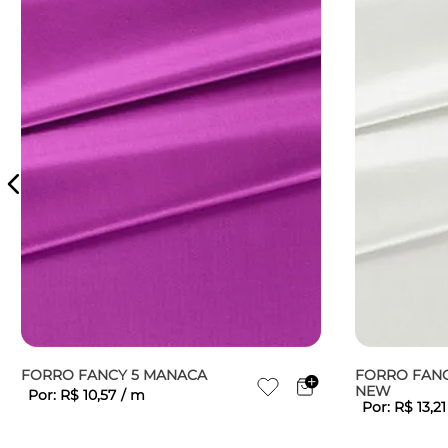
FORRO FANCY 5 MANACA
FORRO FANC
NEW
Por:
R$
10
,
57
/
m
Por:
R$
13
,
21