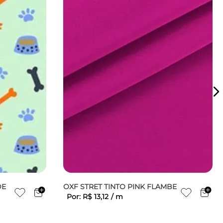
DE
OXF STRET TINTO PINK FLAMBE
Por:
R$
13
,
12
/
m