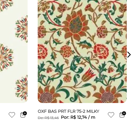
OXF BAS PRT FLR 75-2 MILKY
Por:
R$
12
,
74
/
m
De:
R$
13
,
46