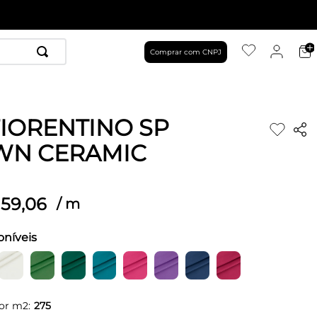
Comprar com CNPJ
FIORENTINO SP
WN CERAMIC
59
,
06
/
m
oníveis
or m2:
275