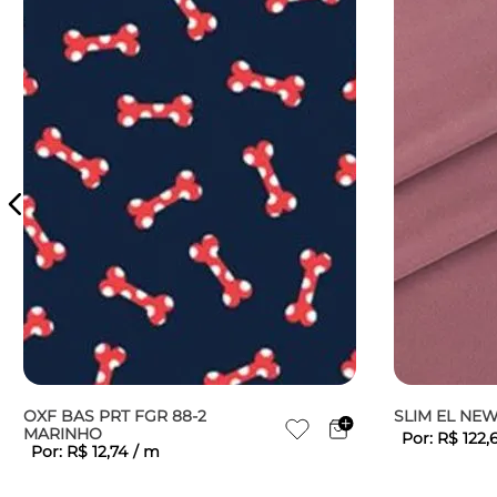
OXF BAS PRT FGR 88-2
SLIM EL NE
MARINHO
Por:
R$
122
,
Por:
R$
12
,
74
/
m