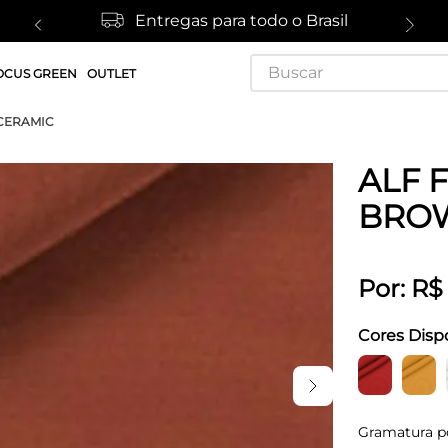
Entregas para todo o Brasil
Buscar
OCUS GREEN
OUTLET
CERAMIC
ALF 
BRO
Por:
R$
Cores Disp
Gramatura p