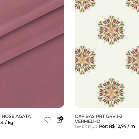
W ROSE AGATA
OXF BAS PRT GRV 1-2
VERMELHO
64
/
kg
Por:
R$
12
,
74
/
m
De:
R$
13
,
46