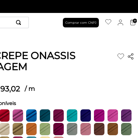
Comprar com CNPJ
CREPE ONASSIS
AGEM
93
,
02
/
m
oníveis