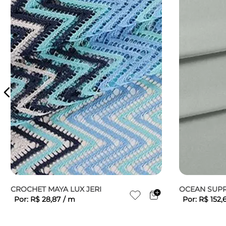
CROCHET MAYA LUX JERI
OCEAN SUPR 
Por:
R$
28
,
87
/
m
Por:
R$
152
,