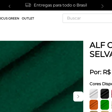
Entregas para todo o Brasil
Buscar
OCUS GREEN
OUTLET
ALF 
SELV
Por:
R$
Cores Disp