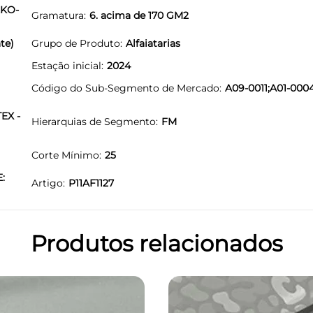
EKO-
Gramatura
6. acima de 170 GM2
te)
Grupo de Produto
Alfaiatarias
Estação inicial
2024
Código do Sub-Segmento de Mercado
A09-0011;A01-000
EX -
Hierarquias de Segmento
FM
Corte Mínimo
25
E:
Artigo
P11AF1127
Produtos relacionados