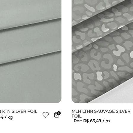
KTN SILVER FOIL
MLH LTHR SAUVAGE SILVER
FOIL
64
/
kg
Por:
R$
63
,
49
/
m