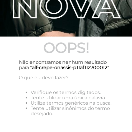
OOPS!
Não encontramos nenhum resultado
para "
alf-crepe-onassis-p11af112700012
"
O que eu devo fazer?
Verifique os termos digitados.
Tente utilizar uma única palavra.
Utilize termos genéricos na busca.
Tente utilizar sinônimos do termo
desejado.