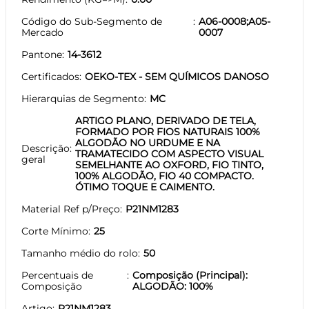
Código do Sub-Segmento de
A06-0008;A05-
Mercado
0007
Pantone
14-3612
Certificados
OEKO-TEX - SEM QUÍMICOS DANOSO
Hierarquias de Segmento
MC
ARTIGO PLANO, DERIVADO DE TELA,
FORMADO POR FIOS NATURAIS 100%
ALGODÃO NO URDUME E NA
Descrição
TRAMATECIDO COM ASPECTO VISUAL
geral
SEMELHANTE AO OXFORD, FIO TINTO,
100% ALGODÃO, FIO 40 COMPACTO.
ÓTIMO TOQUE E CAIMENTO.
Material Ref p/Preço
P21NM1283
Corte Mínimo
25
Tamanho médio do rolo
50
Percentuais de
Composição (Principal):
Composição
ALGODÃO: 100%
Artigo
P21NM1283