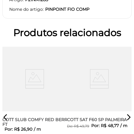
Nome do artigo
PINPOINT FIO COMP
Produtos relacionados
COTT SLUB COMFY RED BERRY
COTT SAT F60 SP PALMEIRA
FT
Por:
R$
48
,
77
/
m
De:
R$
49
,
79
Por:
R$
26
,
90
/
m