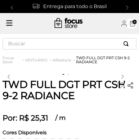
Entrega para todo o Brasil
Buscar
TWD FULL DGT PRT CSH 9-2
VESTUÁRIO
Alfaiataria
RADIANCE
TWD FULL DGT PRT CSH
9-2 RADIANCE
Por:
R$
25
,
31
/
m
Cores Disponíveis