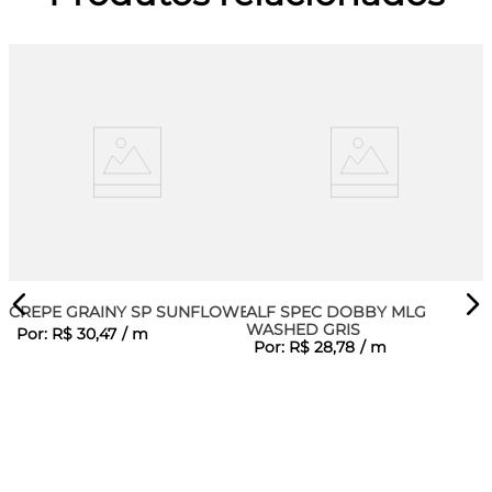
CREPE GRAINY SP SUNFLOWER
ALF SPEC DOBBY MLG
WASHED GRIS
Por:
R$
30
,
47
/
m
Por:
R$
28
,
78
/
m