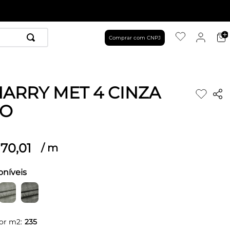
Comprar com CNPJ
HARRY MET 4 CINZA
IO
70
,
01
/
m
oníveis
or m2:
235