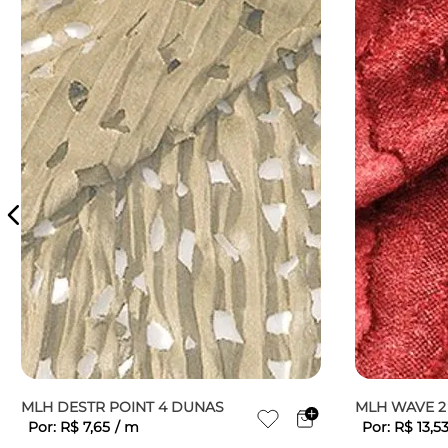
MLH DESTR POINT 4 DUNAS
MLH WAVE 2
Por:
R$
7
,
65
/
m
Por:
R$
13
,
5