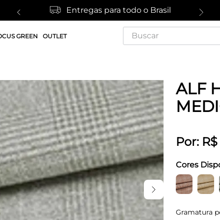
Entregas para todo o Brasil
Buscar
OCUS GREEN
OUTLET
ALF 
MED
Por:
R$
Cores Disp
Gramatura p