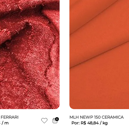
 FERRARI
MLH NEWP 150 CERAMICA
3
/
m
Por:
R$
48
,
84
/
kg