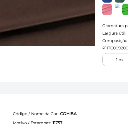
Gramatura p
Largura útil:
Composição (
P11TC00920
－
Código / Nome da Cor
COHIBA
Motivo / Estampas
11757