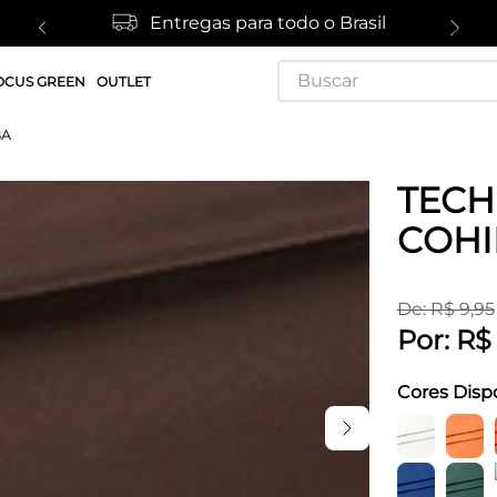
Entregas para todo o Brasil
Buscar
OCUS GREEN
OUTLET
BA
TECH
COHI
De:
R$
9
,
95
Por:
R$
Cores Disp