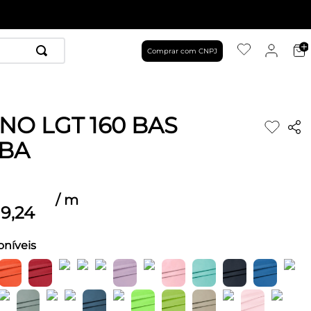
Comprar com CNPJ
NO LGT 160 BAS
BA
/
m
9
,
24
oníveis