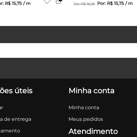
r:
R$
15
,
75
/
m
Por:
R$
15
,
75
/
m
De:
R$
16
,
95
ões úteis
Minha conta
r
Minha conta
ca de entrega
Meus pedidos
Atendimento
gamento