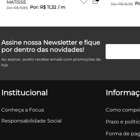
MATISSE
Po
De:
R$
16
,
95
Por:
R$
11
,
32
/
m
De:
R$
11
,
85
Assine nossa Newsletter e fique
por dentro das novidades!
Ao assinar, aceito receber emails com promoções da
loja
Institucional
Informaç
Conheça a Focus
Como compra
Responsabilidade Social
Prazo e políti
Forma de pa