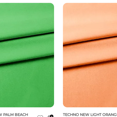
W PALM BEACH
TECHNO NEW LIGHT ORANG