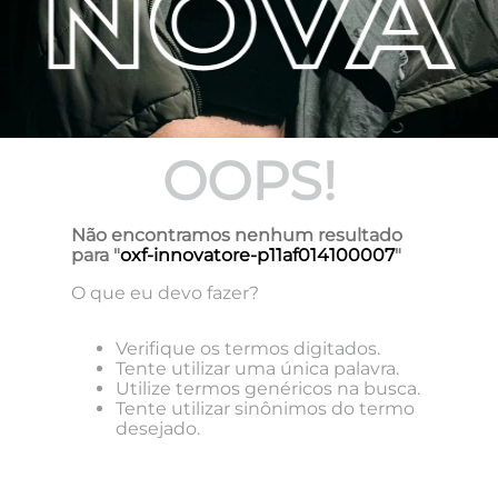
OOPS!
Não encontramos nenhum resultado
para "
oxf-innovatore-p11af014100007
"
O que eu devo fazer?
Verifique os termos digitados.
Tente utilizar uma única palavra.
Utilize termos genéricos na busca.
Tente utilizar sinônimos do termo
desejado.