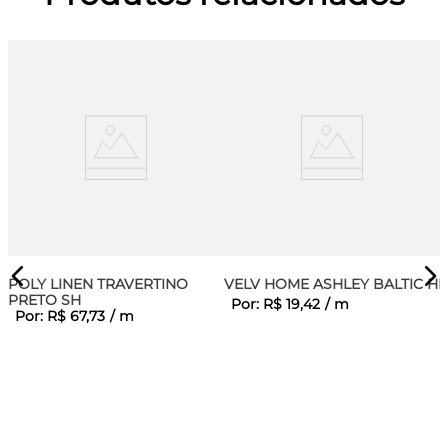
POLY LINEN TRAVERTINO
VELV HOME ASHLEY BALTIC H
PRETO SH
Por:
R$
19
,
42
/
m
Por:
R$
67
,
73
/
m