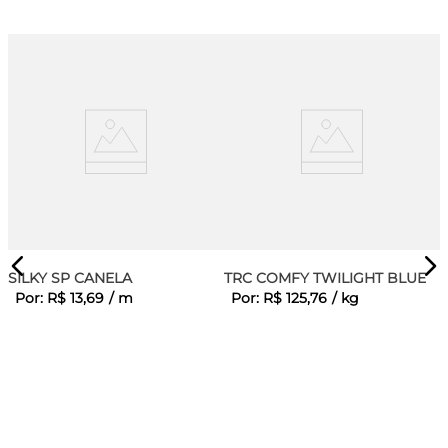
SILKY SP CANELA
TRC COMFY TWILIGHT BLUE
Por:
R$
13
,
69
/
m
Por:
R$
125
,
76
/
kg