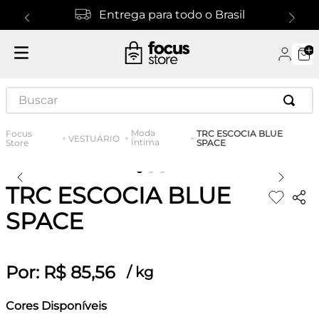
Entrega para todo o Brasil
Buscar
Moda
TRC ESCOCIA BLUE
VESTUÁRIO
Íntima
SPACE
TRC ESCOCIA BLUE
SPACE
Por:
R$
85
,
56
/
kg
Cores Disponíveis