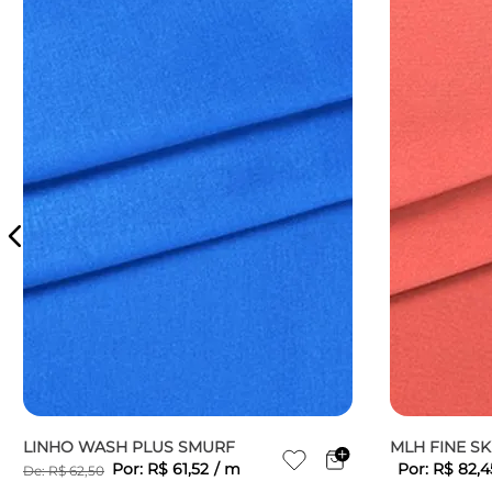
LINHO WASH PLUS SMURF
MLH FINE S
Por:
R$
61
,
52
/
m
Por:
R$
82
,
4
De:
R$
62
,
50