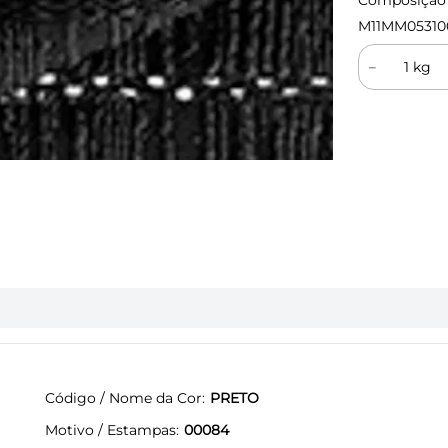
Composição (
M11MM05310
－
Código / Nome da Cor
PRETO
Motivo / Estampas
00084