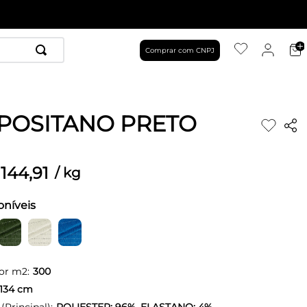
Comprar com CNPJ
POSITANO PRETO
144
,
91
/
kg
oníveis
or m2:
300
134
cm