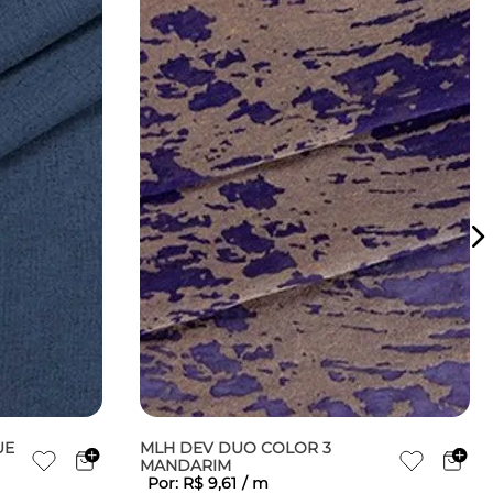
UE
MLH DEV DUO COLOR 3
MANDARIM
Por:
R$
9
,
61
/
m