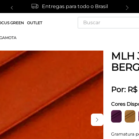
Entregas para todo o Brasil
Buscar
OCUS GREEN
OUTLET
RGAMOTA
MLH 
BER
Por:
R$
Cores Disp
Gramatura p