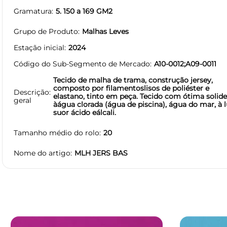
Gramatura
5. 150 a 169 GM2
Grupo de Produto
Malhas Leves
Estação inicial
2024
Código do Sub-Segmento de Mercado
A10-0012;A09-0011
Tecido de malha de trama, construção jersey,
composto por filamentoslisos de poliéster e
Descrição
elastano, tinto em peça. Tecido com ótima solide
geral
àágua clorada (água de piscina), água do mar, à l
suor ácido eálcali.
Tamanho médio do rolo
20
Nome do artigo
MLH JERS BAS