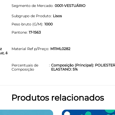
Segmento de Mercado
0001-VESTUÁRIO
Subgrupo de Produto
Lisos
Peso bruto (G/M)
1000
Pantone
17-1563
z
Material Ref p/Preço
M11ML0282
uz, á
Percentuais de
Composição (Principal): POLIESTER
Composição
ELASTANO: 5%
Produtos relacionados