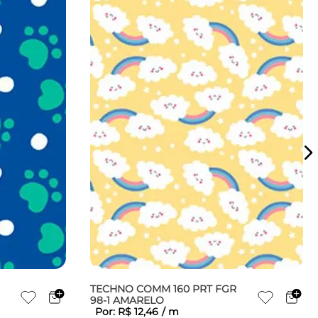
TECHNO COMM 160 PRT FGR
98-1 AMARELO
Por:
R$
12
,
46
/
m