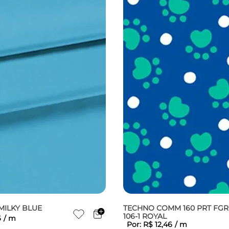
MILKY BLUE
TECHNO COMM 160 PRT FGR
106-1 ROYAL
6
/
m
Por:
R$
12
,
46
/
m