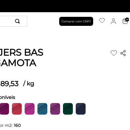
Comprar com CNPJ
JERS BAS
GAMOTA
89
,
53
/
kg
oníveis
or m2:
160