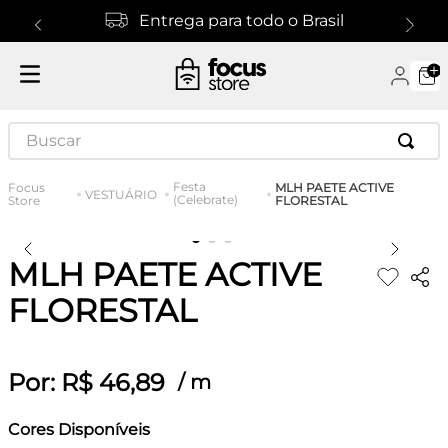
Entrega para todo o Brasil
Buscar
Festa
MLH PAETE ACTIVE
VESTUÁRIO
(Celebrate)
FLORESTAL
MLH PAETE ACTIVE
FLORESTAL
Por:
R$
46
,
89
/
m
Cores Disponíveis