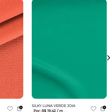
SILKY LUNA VERDE JOIA
Por:
R$
19
,
42
/
m