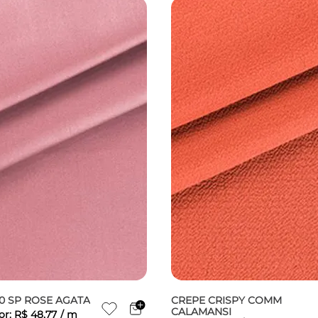
60 SP ROSE AGATA
CREPE CRISPY COMM
CALAMANSI
or:
R$
48
,
77
/
m