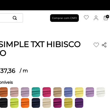
Comprar com CNPJ
 SIMPLE TXT HIBISCO
RO
37
,
36
/
m
oníveis