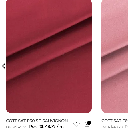
COTT SAT F60 SP SAUVIGNON
COTT SAT F
Por:
R$
48
,
77
/
m
P
De:
R$
49
,
79
De:
R$
49
,
79