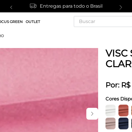
Entregas para todo o Brasil
Buscar
OCUS GREEN
OUTLET
RO
VISC
CLA
Por:
R$
Cores Disp