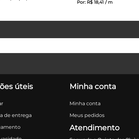
Por:
R$
18
,
41
/
m
ões úteis
Minha conta
r
Minha conta
ca de entrega
Meus pedidos
Atendimento
gamento
ivacidade