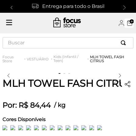
Entrega para todo o Brasil
Buscar
Kids (Infantil /
MLH TOWEL FASH
VESTUÁRIO
Teen)
CITRUS
MLH TOWEL FASH CITRUS
Por:
R$
84
,
44
/
kg
Cores Disponíveis