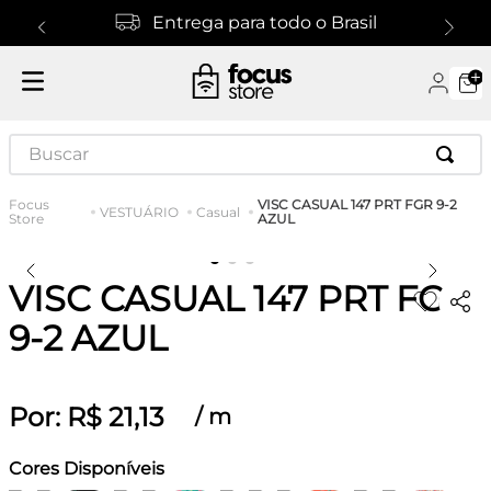
Entrega para todo o Brasil
Buscar
VISC CASUAL 147 PRT FGR 9-2
VESTUÁRIO
Casual
AZUL
VISC CASUAL 147 PRT FGR
9-2 AZUL
Por:
R$
21
,
13
/
m
Cores Disponíveis