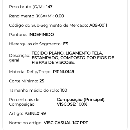
Peso bruto (G/M)
147
Rendimento (KG=>M)
0.00
Código do Sub-Segmento de Mercado
A09-0011
Pantone
INDEFINIDO
Hierarquias de Segmento
ES
TECIDO PLANO, LIGAMENTO TELA,
Descrição
ESTAMPADO, COMPOSTO POR FIOS DE
geral
FIBRAS DE VISCOSE.
Material Ref p/Preço
P31NL0149
Corte Mínimo
25
Tamanho médio do rolo
100
Percentuais de
Composição (Principal):
Composição
VISCOSE: 100%
Artigo
P31NL0149
Nome do artigo
VISC CASUAL 147 PRT